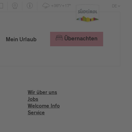
+36°/+17°
DE
EN
IT
Übernachten
Mein Urlaub
Wir über uns
Jobs
Welcome Info
Service