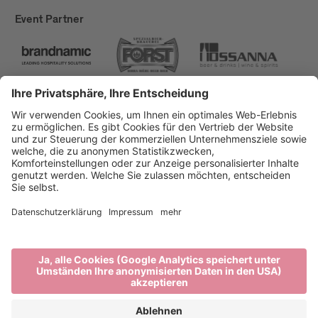
Event Partner
Brixen Tourismus
Privacy
Impressum
Förderungen
Sitemap
Barrierefreiheitserklärung
Cookie-Einstellungen
produced by