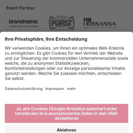
Event Partner
Brixen Tourismus
Privacy
Impressum
Förderungen
Sitemap
Barrierefreiheitserklärung
Cookie-Einstellungen
produced by