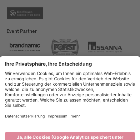
Event Partner
Brixen Tourismus
Privacy
Impressum
Förderungen
Sitemap
Barrierefreiheitserklärung
Cookie-Einstellungen
produced by