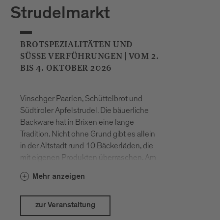
Strudelmarkt
BROTSPEZIALITÄTEN UND
SÜSSE VERFÜHRUNGEN | VOM 2. B
IS 4. OKTOBER 2026
Vinschger Paarlen, Schüttelbrot und
Südtiroler Apfelstrudel. Die bäuerliche
Backware hat in Brixen eine lange
Tradition. Nicht ohne Grund gibt es allein
in der Altstadt rund 10 Bäckerläden, die
mit eigenen Produkten überraschen. Am
ersten Wochenende im Oktober dreht
Mehr anzeigen
sich in Brixen alles um die traditionelle
Backware mit regionalen Produkten aus
Südtirol. Beim Südtiroler Brot- und
zur Veranstaltung
Strudelmarkt können am Domplatz